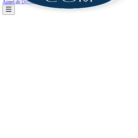
Appel de Découverte
30 novembre 2025
HKCOM
3
min
de lecture